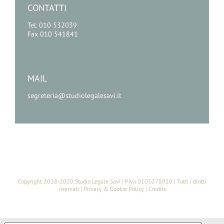
CONTATTI
Tel. 010 532039
Fax 010 541841
MAIL
segreteria@studiolegalesavi.it
Copyright 2018-2020 Studio Legale Savi | PIva 0105278010 | Tutti i diritti
riservati |
Privacy & Cookie Policy
|
Credits